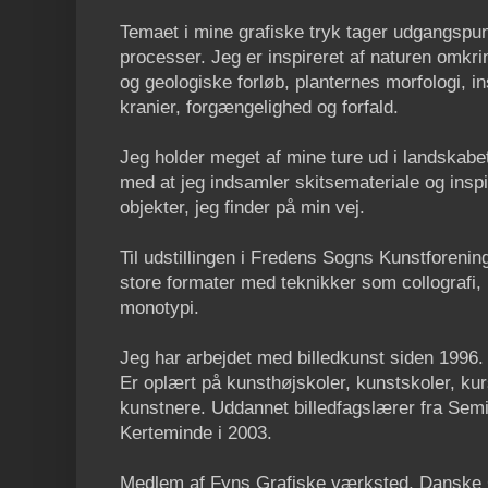
Temaet i mine grafiske tryk tager udgangspun
processer. Jeg er inspireret af naturen omkr
og geologiske forløb, planternes morfologi, in
kranier, forgængelighed og forfald.
Jeg holder meget af mine ture ud i landskabet
med at jeg indsamler skitsemateriale og inspir
objekter, jeg finder på min vej.
Til udstillingen i Fredens Sogns Kunstforening 
store formater med teknikker som collografi, p
monotypi.
Jeg har arbejdet med billedkunst siden 1996.
Er oplært på kunsthøjskoler, kunstskoler, k
kunstnere. Uddannet billedfagslærer fra Semi
Kerteminde i 2003.
Medlem af Fyns Grafiske værksted, Danske G