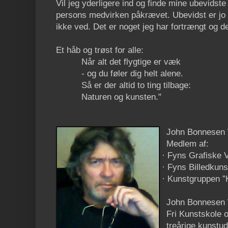
Vil jeg yderligere ind og finde mine ubevidst
persons medvirken påkrævet. Ubevidst er jo 
ikke ved. Det er noget jeg har fortrængt og d
Et håb og trøst for alle:
Når alt det flygtige er væk
- og du føler dig helt alene.
Så er der altid to ting tilbage:
Naturen og kunsten."
John Bonnesen 
Medlem af:
·
Fyns Grafiske 
·
Fyns Billedkuns
·
Kunstgruppen ”K
John Bonnesen 
Fri Kunstskole 
treårige kunstu